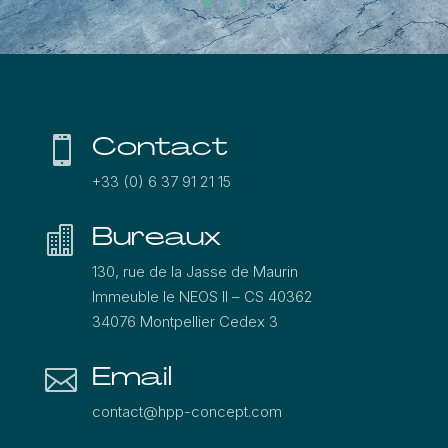
Contact

+33 (0) 6 37 91 21 15
Bureaux

130, rue de la Jasse de Maurin
Immeuble le NEOS ΙΙ – CS 40362
34076 Montpellier Cedex 3
Email

contact@hpp-concept.com