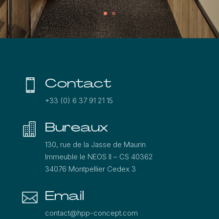
Contact

+33 (0) 6 37 91 21 15
Bureaux

130, rue de la Jasse de Maurin
Immeuble le NEOS ΙΙ – CS 40362
34076 Montpellier Cedex 3
Email

contact@hpp-concept.com